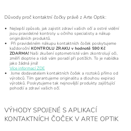
Důvody proč kontaktní čočky právě z Arte Optik:
Nejlepší způsob, jak zajistit zdraví vašich očí a ostré vidění
jsou pravidelné kontroly u očního specialisty a nákup
originálních produktů.
Při pravidelném nákupu kontaktních čoček poskytujeme
každoroční
KONTROLU ZRAKU v hodnotě 590 Kč
ZDARMA!
Naši zkušení optometristé vám zkontrolují oči,
změří dioptrie a rádi vám poradí při potížích. To je nabídka
jako žádná jiná!
Více informací ZDE
Jsme dodavatelem kontaktních čoček a roztoků přímo od
výrobců. Tím garantujeme originalitu a dlouhou expiraci
výrobků. Poskytujeme tak nejnovější produkty zajišťující
pohodlí a zdraví vašich očí.
VÝHODY SPOJENÉ S APLIKACÍ
KONTAKTNÍCH ČOČEK V ARTE OPTIK