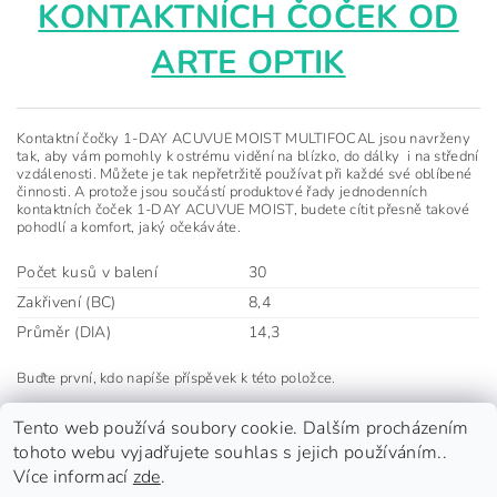
KONTAKTNÍCH ČOČEK OD
ARTE OPTIK
Kontaktní čočky 1-DAY ACUVUE MOIST MULTIFOCAL jsou navrženy
tak, aby vám pomohly k ostrému vidění na blízko, do dálky i na střední
vzdálenosti. Můžete je tak nepřetržitě používat při každé své oblíbené
činnosti. A protože jsou součástí produktové řady jednodenních
kontaktních čoček 1-DAY ACUVUE MOIST, budete cítit přesně takové
pohodlí a komfort, jaký očekáváte.
Počet kusů v balení
30
Zakřivení (BC)
8,4
Průměr (DIA)
14,3
Buďte první, kdo napíše příspěvek k této položce.
Přidat komentář
Tento web používá soubory cookie. Dalším procházením
tohoto webu vyjadřujete souhlas s jejich používáním..
Více informací
zde
.