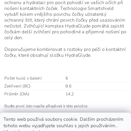
ochranu a hydrataci pro pocit pohodlí ve vašich očích při
nošení kontaktních čoček. Technologie Smartshield
vytváří kolem vnějšího povrchu čočky ultratenký
ochranný štít, který chrání povrch čočky před usazováním
nečistot. Zvlhčující komplex HydraGlyde pomáhá zajistit
čočkám delší zvlhčení pro pohodlné a příjemné nošení po
celý den.
Doporučujeme kombinovat s roztoky pro péči o kontaktní
čočky, které obsahují složku HydraGlyde.
Počet kusů v balení
6
Zakřivení (BC)
8.6
Průměr (DIA)
14,2
Buďte první, kdo napíše příspěvek k této položce.
Přidat komentář
Tento web používá soubory cookie. Dalším procházením
tohoto webu vyjadřujete souhlas s jejich používáním..