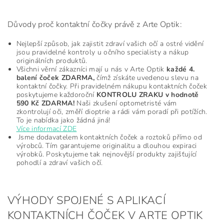
Důvody proč kontaktní čočky právě z Arte Optik:
Nejlepší způsob, jak zajistit zdraví vašich očí a ostré vidění
jsou pravidelné kontroly u očního specialisty a nákup
originálních produktů.
Všichni věrní zákazníci mají u nás v Arte Optik
každé 4.
balení čoček ZDARMA,
čímž získáte uvedenou slevu na
kontaktní čočky. Při pravidelném nákupu kontaktních čoček
poskytujeme každoroční
KONTROLU ZRAKU v hodnotě
590 Kč ZDARMA!
Naši zkušení optometristé vám
zkontrolují oči, změří dioptrie a rádi vám poradí při potížích.
To je nabídka jako žádná jiná!
Více informací ZDE
Jsme dodavatelem kontaktních čoček a roztoků přímo od
výrobců. Tím garantujeme originalitu a dlouhou expiraci
výrobků. Poskytujeme tak nejnovější produkty zajišťující
pohodlí a zdraví vašich očí.
VÝHODY SPOJENÉ S APLIKACÍ
KONTAKTNÍCH ČOČEK V ARTE OPTIK