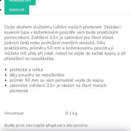
PARAMETRY
DISKUZE
Dejte sbohem složitému luštění malých písmenek. Skládací
kapesní lupa v koženkovém pouzdře vám bude praktickým
pomocníkem. Zvětšení 3,5× je optimální pro čtení etiket,
jízdních řádů nebo prohlížení menších obrázků. Díky
praktickému průměru 50 mm a koženkovému pouzdru ji
můžete mít vždy při sobě, neboť se vejde do každé kapsy a při
přenášení se nepoškrábe.
praktická a lehká
díky pouzdru se nepoškrábe
průměr 50 mm se vám pohodlně vejde do kapsy
optimální zvětšení 3,5× je ideální na čtení malých
písmenek
Hmotnost
0.1 kg
Buďte první, kdo napíše příspěvek k této položce.