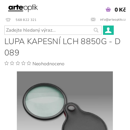
0 Kč
info@arteoptik.cz
568 822 321
LUPA KAPESNÍ LCH 8850G - D
089
Neohodnoceno