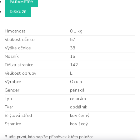
PARAMETRY
DISKUZE
Hmotnost
0.1 kg
Velikost očnice
57
Výška očnice
38
Nosník
16
Délka stranice
142
Velikost obruby
L
Výrobce
Okula
Gender
pánská
Typ
celorám
Tvar
obdélník
Brýlová střed
kov černý
Stranice
kov šedý
Buďte první, kdo napíše příspěvek k této položce.