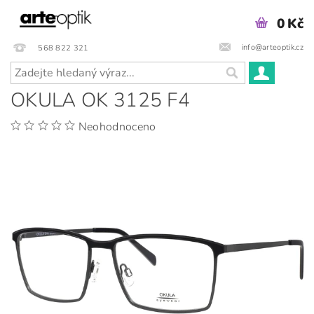
0 Kč
info@arteoptik.cz
568 822 321
OKULA OK 3125 F4
Neohodnoceno