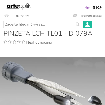
0 Kč
info@arteoptik.cz
568 822 321
PINZETA LCH TL01 - D 079A
Neohodnoceno