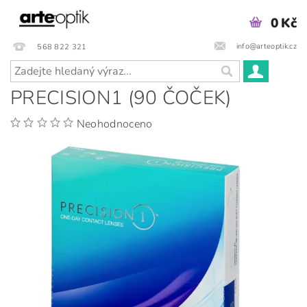
0 Kč
info@arteoptik.cz
568 822 321
PRECISION1 (90 ČOČEK)
Neohodnoceno