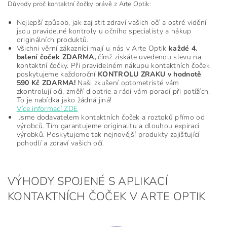
Důvody proč kontaktní čočky právě z Arte Optik:
Nejlepší způsob, jak zajistit zdraví vašich očí a ostré vidění
jsou pravidelné kontroly u očního specialisty a nákup
originálních produktů.
Všichni věrní zákazníci mají u nás v Arte Optik
každé 4.
balení čoček ZDARMA,
čímž získáte uvedenou slevu na
kontaktní čočky. Při pravidelném nákupu kontaktních čoček
poskytujeme každoroční
KONTROLU ZRAKU v hodnotě
590 Kč ZDARMA!
Naši zkušení optometristé vám
zkontrolují oči, změří dioptrie a rádi vám poradí při potížích.
To je nabídka jako žádná jiná!
Více informací ZDE
Jsme dodavatelem kontaktních čoček a roztoků přímo od
výrobců. Tím garantujeme originalitu a dlouhou expiraci
výrobků. Poskytujeme tak nejnovější produkty zajišťující
pohodlí a zdraví vašich očí.
VÝHODY SPOJENÉ S APLIKACÍ
KONTAKTNÍCH ČOČEK V ARTE OPTIK