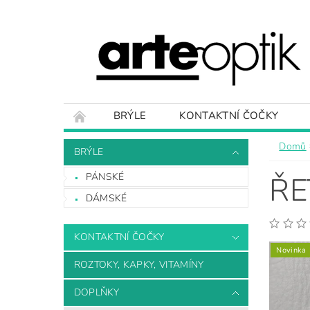
BRÝLE
KONTAKTNÍ ČOČKY
O NÁS
KONTAKT
PLATBY
Domů
BRÝLE
PÁNSKÉ
ŘE
DÁMSKÉ
KONTAKTNÍ ČOČKY
Novinka
ROZTOKY, KAPKY, VITAMÍNY
DOPLŇKY