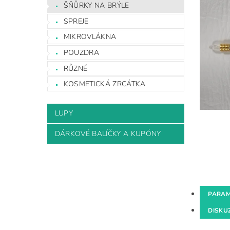
ŠŇŮRKY NA BRÝLE
SPREJE
MIKROVLÁKNA
POUZDRA
RŮZNÉ
KOSMETICKÁ ZRCÁTKA
LUPY
DÁRKOVÉ BALÍČKY A KUPÓNY
PARAM
DISKU