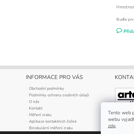
Hmotnos
Buďte prv
Přid
INFORMACE PRO VÁS
KONTA
Obchodní podmínky
Podmínky ochrany osobních údajů
O nás
Kontakt
Tento web p
Měření zraku
webu vyjadř
Aplikace kontaktních čoček
zde
.
Binokulární měření zraku