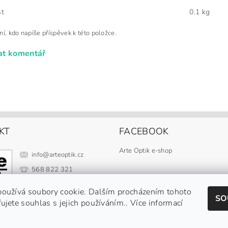
t
0.1 kg
ní, kdo napíše příspěvek k této položce.
at komentář
KT
FACEBOOK
Arte Optik e-shop
info
@
arteoptik.cz
568 822 321
733187721
oužívá soubory cookie. Dalším procházením tohoto
SO
Facebook
ujete souhlas s jejich používáním.. Více informací
arteoptik.cz