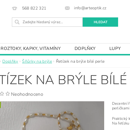
info@arteoptik.cz
568 822 321
ROZTOKY, KAPKY, VITAMÍNY
DOPLŇKY
LUPY
Doplňky
Šňůrky na brýle
Řetízek na brýle bílé perle
TÍZEK NA BRÝLE BÍLÉ
Neohodnoceno
Decentní ř
perličkami
Praktický 
Na řetízku