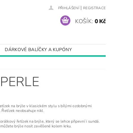
|
PŘIHLÁŠENÍ
REGISTRACE
KOŠÍK:
0 Kč
DÁRKOVÉ BALÍČKY A KUPÓNY
 PERLE
etízek na brýle v klasickém stylu s bílými ozdobnými
. Řetízek neobsahuje nikl.
korálkový řetízek na brýle, který se lehce připevní i sundá.
 můžete brýle nosit zavěšené kolem krku.