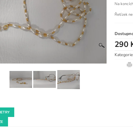
Na koncíc
Řetízek ne
Dostupn
290 
Kategorie
ETRY
ZE