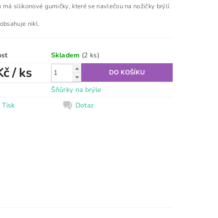
h má silikonové gumičky
, které se navlečou na nožičky brýlí.
obsahuje nikl.
ost
Skladem
(2 ks)
Kč
/ ks
Šňůrky na brýle
Tisk
Dotaz