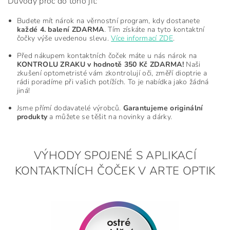
Důvody proč do toho jít:
Budete mít nárok na věrnostní program, kdy dostanete
každé 4. balení ZDARMA
. Tím získáte na tyto kontaktní
čočky výše uvedenou slevu.
Více informací ZDE
.
Před nákupem kontaktních čoček máte u nás nárok na
KONTROLU ZRAKU v hodnotě 350 Kč ZDARMA!
Naši
zkušení optometristé vám zkontrolují oči, změří dioptrie a
rádi poradíme při vašich potížích. To je nabídka jako žádná
jiná!
Jsme přímí dodavatelé výrobců.
Garantujeme originální
produkty
a můžete se těšit na novinky a dárky.
VÝHODY SPOJENÉ S APLIKACÍ
KONTAKTNÍCH ČOČEK V ARTE OPTIK