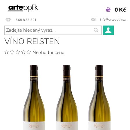
0 Kč
info@arteoptik.cz
568 822 321
VÍNO REISTEN
Neohodnoceno