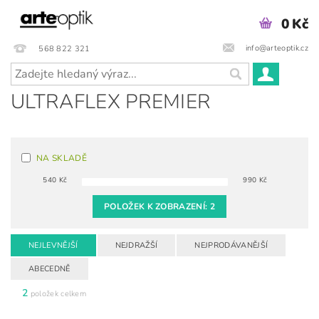
0 Kč
info@arteoptik.cz
568 822 321
ULTRAFLEX PREMIER
NA SKLADĚ
540
Kč
990
Kč
POLOŽEK K ZOBRAZENÍ:
2
NEJLEVNĚJŠÍ
NEJDRAŽŠÍ
NEJPRODÁVANĚJŠÍ
ABECEDNĚ
2
položek celkem